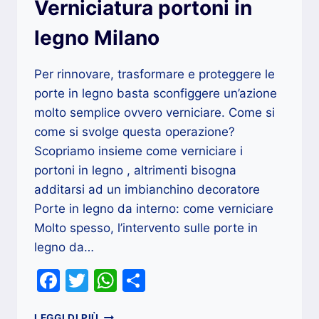
Verniciatura portoni in
PER
AIUTARLI
legno Milano
Per rinnovare, trasformare e proteggere le
porte in legno basta sconfiggere un’azione
molto semplice ovvero verniciare. Come si
come si svolge questa operazione?
Scopriamo insieme come verniciare i
portoni in legno , altrimenti bisogna
additarsi ad un imbianchino decoratore
Porte in legno da interno: come verniciare
Molto spesso, l’intervento sulle porte in
legno da…
Facebook
Twitter
WhatsApp
Condividi
VERNICIATURA
LEGGI DI PIÙ