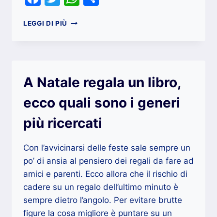
COME
LEGGI DI PIÙ
PULIRE
I
VETRI
DI
CASA:
A Natale regala un libro,
SEGRETI
E
ecco quali sono i generi
CONSIGLI
PER
più ricercati
NON
FALLIRE
Con l’avvicinarsi delle feste sale sempre un
po’ di ansia al pensiero dei regali da fare ad
amici e parenti. Ecco allora che il rischio di
cadere su un regalo dell’ultimo minuto è
sempre dietro l’angolo. Per evitare brutte
figure la cosa migliore è puntare su un