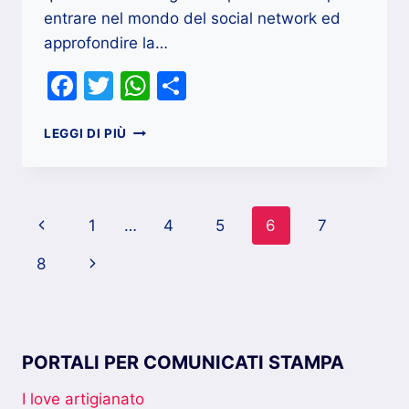
entrare nel mondo del social network ed
approfondire la…
Facebook
Twitter
WhatsApp
Condividi
UN
LEGGI DI PIÙ
CONSULENTE
FACEBOOK
ADS
TI
Navigazione
Pagina
1
…
4
5
6
7
PUÒ
FAR
pagina
Precedente
Pagina
8
RISPARMIARE
successiva
PORTALI PER COMUNICATI STAMPA
I love artigianato