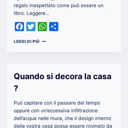
regalo inaspettato come può essere un
libro. Leggere…
Facebook
Twitter
WhatsApp
Condividi
A
LEGGI DI PIÙ
NATALE
REGALA
UN
LIBRO,
ECCO
Quando si decora la casa
QUALI
SONO
?
I
GENERI
PIÙ
Può capitare con il passare del tempo
RICERCATI
oppure con un’eccessiva infiltrazione
dell’acqua nelle mura, che il design interno
della vostra casa possa essere rovinato da