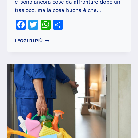
ci sono ancora cose da affrontare dopo un
trasloco, ma la cosa buona è che…
Facebook
Twitter
WhatsApp
Condividi
COSE
LEGGI DI PIÙ
DA
FARE
SUBITO
DOPO
IL
TRASLOCO
IN
UNA
NUOVA
CASA