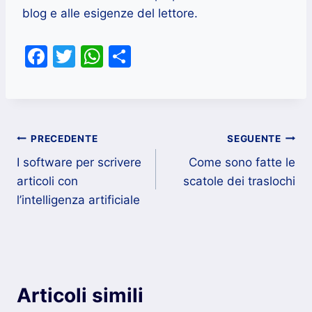
blog e alle esigenze del lettore.
F
T
W
C
a
w
h
o
c
itt
at
n
e
er
s
di
Navigazione
b
A
vi
PRECEDENTE
SEGUENTE
o
p
di
I software per scrivere
Come sono fatte le
articoli
articoli con
scatole dei traslochi
o
p
l’intelligenza artificiale
k
Articoli simili