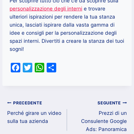
Per scoprire tutto ciò che c’è da scoprire sulla
personalizzazione degli interni
e trovare
ulteriori ispirazioni per rendere la tua stanza
unica, lasciati ispirare dalla vasta gamma di
idee e consigli per la personalizzazione degli
spazi interni. Divertiti a creare la stanza dei tuoi
sogni!
F
T
W
C
a
w
h
o
c
itt
at
n
e
er
s
di
Navigazione
b
A
vi
PRECEDENTE
SEGUENTE
o
p
di
Perché girare un video
Prezzi di un
articoli
sulla tua azienda
Consulente Google
o
p
Ads: Panoramica