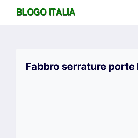
Salta
al
contenuto
Fabbro serrature porte 