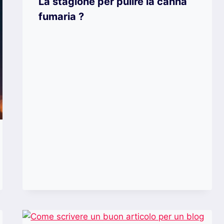
La stagione per pulire la canna
fumaria ?