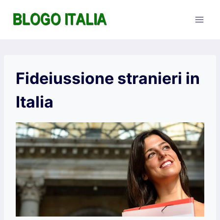
Salta
al
contenuto
Fideiussione stranieri in
Italia