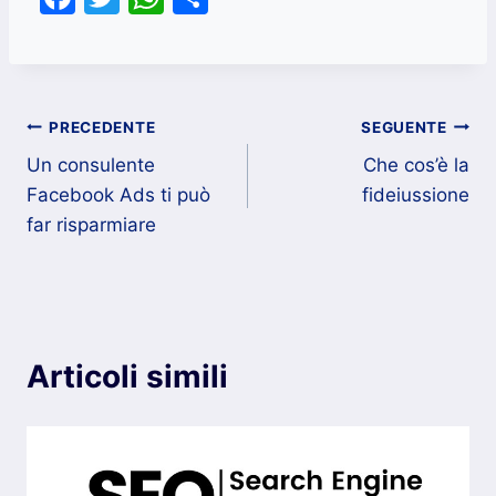
a
w
h
o
c
itt
at
n
e
er
s
di
Navigazione
b
A
vi
PRECEDENTE
SEGUENTE
o
p
di
Un consulente
Che cos’è la
articoli
Facebook Ads ti può
fideiussione
o
p
far risparmiare
k
Articoli simili