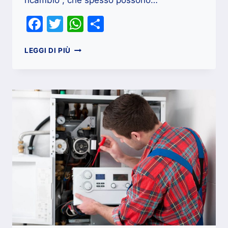
ricambio , che spesso possono…
Facebook
Twitter
WhatsApp
Condividi
ASPETTANDO
LEGGI DI PIÙ
LA
RIPARAZIONI
DELLA
CALDAIA
?
5
PASSAGGI
PER
LA
PREPARAZIONE