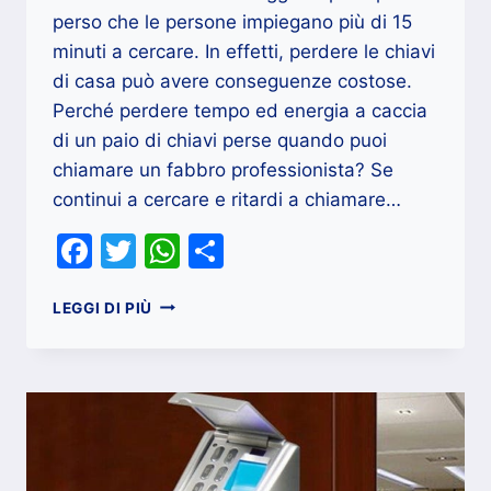
perso che le persone impiegano più di 15
minuti a cercare. In effetti, perdere le chiavi
di casa può avere conseguenze costose.
Perché perdere tempo ed energia a caccia
di un paio di chiavi perse quando puoi
chiamare un fabbro professionista? Se
continui a cercare e ritardi a chiamare…
Facebook
Twitter
WhatsApp
Condividi
7
LEGGI DI PIÙ
MOTIVI
PER
CUI
UN
FABBRO
DEVE
CAMBIARE
LE