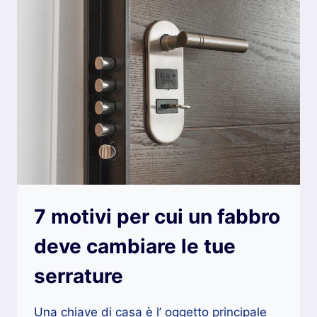
NUOVA
CASA
CON
IL
TUO
PARTNER
(FASE
DEL
TRASLOCO)
7 motivi per cui un fabbro
deve cambiare le tue
serrature
Una chiave di casa è l’ oggetto principale