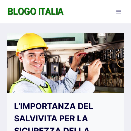
Salta
al
contenuto
L’IMPORTANZA DEL
SALVIVITA PER LA
SICUREZZA DELLA