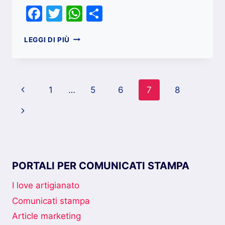
Facebook
Twitter
WhatsApp
Condividi
RISTRUTTURAZIONE
LEGGI DI PIÙ
BAGNO
A
PREZZI
ECONOMICI
Navigazione
Pagina
1
…
5
6
7
8
pagina
Precedente
Pagina
successiva
PORTALI PER COMUNICATI STAMPA
I love artigianato
Comunicati stampa
Article marketing