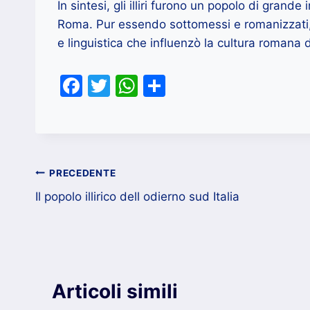
In sintesi, gli illiri furono un popolo di gran
Roma. Pur essendo sottomessi e romanizzati, g
e linguistica che influenzò la cultura romana 
F
T
W
C
a
w
h
o
c
itt
at
n
e
er
s
di
b
A
vi
Navigazione
PRECEDENTE
o
p
di
Il popolo illirico dell odierno sud Italia
articoli
o
p
k
Articoli simili