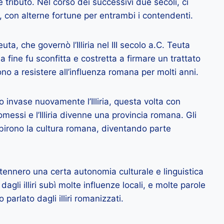
e tributo. Nel corso dei successivi due secoli, ci
i, con alterne fortune per entrambi i contendenti.
euta, che governò l’Illiria nel III secolo a.C. Teuta
 fine fu sconfitta e costretta a firmare un trattato
rono a resistere all’influenza romana per molti anni.
 invase nuovamente l’Illiria, questa volta con
messi e l’Illiria divenne una provincia romana. Gli
rbirono la cultura romana, diventando parte
antennero una certa autonomia culturale e linguistica
 dagli illiri subì molte influenze locali, e molte parole
 parlato dagli illiri romanizzati.