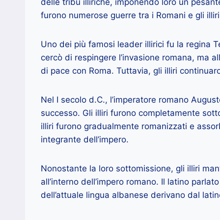
delle tribù illiriche, imponendo loro un pesant
furono numerose guerre tra i Romani e gli illir
Uno dei più famosi leader illirici fu la regina T
cercò di respingere l’invasione romana, ma alla
di pace con Roma. Tuttavia, gli illiri continua
Nel I secolo d.C., l’imperatore romano Augusto
successo. Gli illiri furono completamente sotto
illiri furono gradualmente romanizzati e asso
integrante dell’impero.
Nonostante la loro sottomissione, gli illiri m
all’interno dell’impero romano. Il latino parlato
dell’attuale lingua albanese derivano dal latino