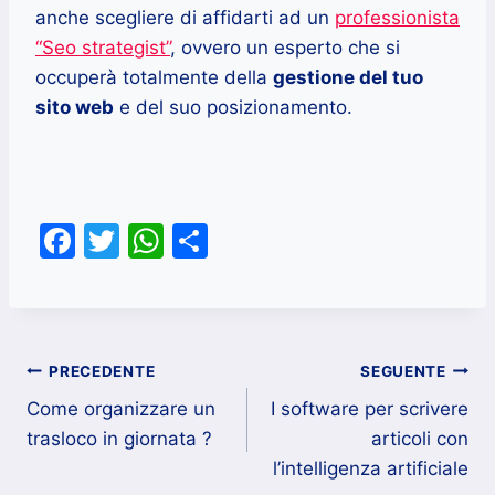
anche scegliere di affidarti ad un
professionista
“Seo strategist”
, ovvero un esperto che si
occuperà totalmente della
gestione del tuo
sito web
e del suo posizionamento.
F
T
W
C
a
w
h
o
c
itt
at
n
e
er
s
di
Navigazione
b
A
vi
PRECEDENTE
SEGUENTE
o
p
di
Come organizzare un
I software per scrivere
articoli
trasloco in giornata ?
articoli con
o
p
l’intelligenza artificiale
k