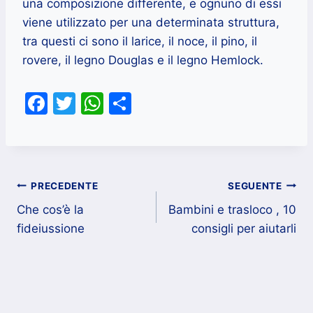
una composizione differente, e ognuno di essi
viene utilizzato per una determinata struttura,
tra questi ci sono il larice, il noce, il pino, il
rovere, il legno Douglas e il legno Hemlock.
F
T
W
C
a
w
h
o
c
itt
at
n
e
er
s
di
Navigazione
b
A
vi
PRECEDENTE
SEGUENTE
o
p
di
Che cos’è la
Bambini e trasloco , 10
articoli
fideiussione
consigli per aiutarli
o
p
k