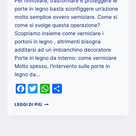
Per rinnovare, trasformare e proteggere le
porte in legno basta sconfiggere un’azione
molto semplice ovvero verniciare. Come si
come si svolge questa operazione?
Scopriamo insieme come verniciare i
portoni in legno , altrimenti bisogna
additarsi ad un imbianchino decoratore
Porte in legno da interno: come verniciare
Molto spesso, l’intervento sulle porte in
legno da…
Facebook
Twitter
WhatsApp
Condividi
VERNICIATURA
LEGGI DI PIÙ
PORTONI
IN
LEGNO
MILANO