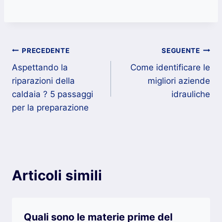
a
w
h
o
c
itt
at
n
e
er
s
di
Navigazione
b
A
vi
PRECEDENTE
SEGUENTE
o
p
di
Aspettando la
Come identificare le
articoli
riparazioni della
migliori aziende
o
p
caldaia ? 5 passaggi
idrauliche
k
per la preparazione
Articoli simili
Quali sono le materie prime del