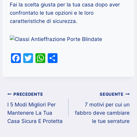
Fai la scelta giusta per la tua casa dopo aver
confrontato le tue opzioni e le loro
caratteristiche di sicurezza.
F
T
W
C
a
w
h
o
c
itt
at
n
e
er
s
di
Navigazione
b
A
vi
PRECEDENTE
SEGUENTE
o
p
di
I 5 Modi Migliori Per
7 motivi per cui un
articoli
Mantenere La Tua
fabbro deve cambiare
o
p
Casa Sicura E Protetta
le tue serrature
k