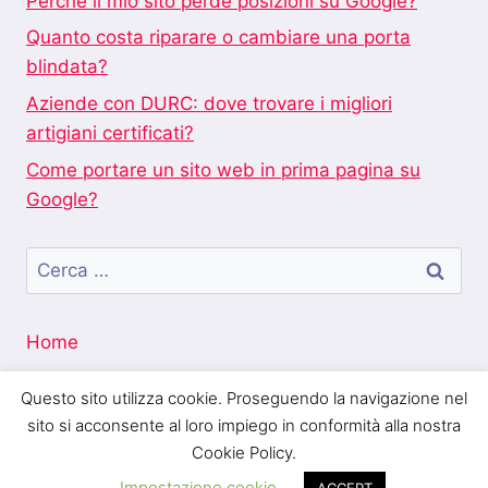
Perché il mio sito perde posizioni su Google?
Quanto costa riparare o cambiare una porta
blindata?
Aziende con DURC: dove trovare i migliori
artigiani certificati?
Come portare un sito web in prima pagina su
Google?
Ricerca
per:
Home
Questo sito utilizza cookie. Proseguendo la navigazione nel
sito si acconsente al loro impiego in conformità alla nostra
Cookie Policy.
Blogo Italia
Impostazione cookie