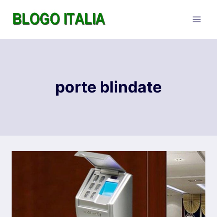
Salta
al
contenuto
porte blindate