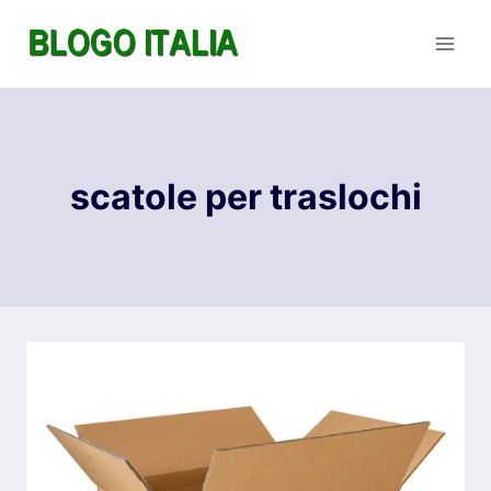
Salta
al
contenuto
scatole per traslochi