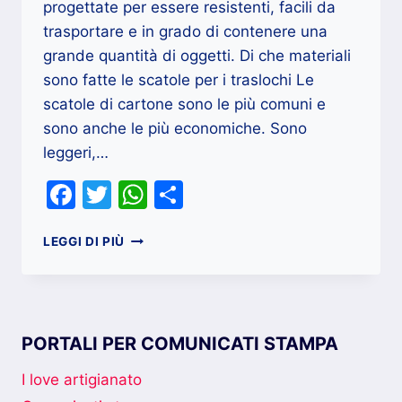
progettate per essere resistenti, facili da
trasportare e in grado di contenere una
grande quantità di oggetti. Di che materiali
sono fatte le scatole per i traslochi Le
scatole di cartone sono le più comuni e
sono anche le più economiche. Sono
leggeri,…
Facebook
Twitter
WhatsApp
Condividi
COME
LEGGI DI PIÙ
SONO
FATTE
LE
SCATOLE
DEI
PORTALI PER COMUNICATI STAMPA
TRASLOCHI
I love artigianato