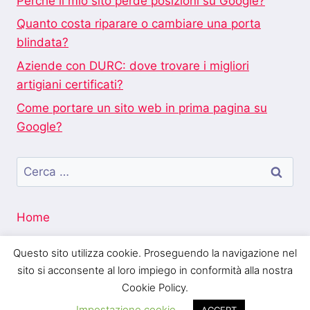
Perché il mio sito perde posizioni su Google?
Quanto costa riparare o cambiare una porta
blindata?
Aziende con DURC: dove trovare i migliori
artigiani certificati?
Come portare un sito web in prima pagina su
Google?
Ricerca
per:
Home
Questo sito utilizza cookie. Proseguendo la navigazione nel
sito si acconsente al loro impiego in conformità alla nostra
Cookie Policy.
Blogo Italia
Impostazione cookie