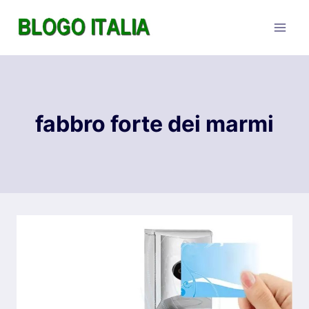
Salta
al
contenuto
fabbro forte dei marmi