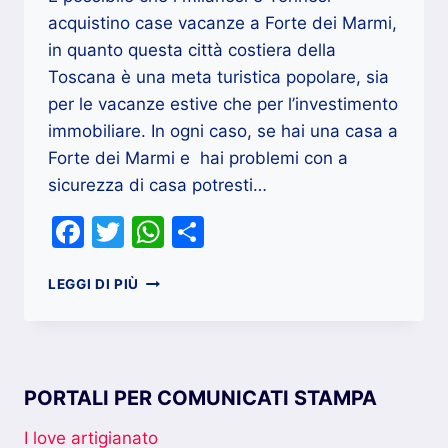
acquistino case vacanze a Forte dei Marmi,
in quanto questa città costiera della
Toscana è una meta turistica popolare, sia
per le vacanze estive che per l’investimento
immobiliare. In ogni caso, se hai una casa a
Forte dei Marmi e hai problemi con a
sicurezza di casa potresti…
Facebook
Twitter
WhatsApp
Condividi
FABBRO
LEGGI DI PIÙ
SERRATURE
PORTE
BLINDATE
A
FORTE
PORTALI PER COMUNICATI STAMPA
DEI
MARMI
I love artigianato