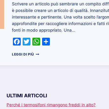
Scrivere un articolo può sembrare un compito diff
è possibile creare un articolo di qualità. Innanzi
interessante e pertinente. Una volta scelto l’argo
approfondite per raccogliere informazioni e fatti ri
fonti in modo appropriato. Una…
Facebook
Twitter
WhatsApp
Condividi
COME
LEGGI DI PIÙ
SCRIVERE
UN
BUON
ARTICOLO
PER
UN
BLOG
ULTIMI ARTICOLI
Perché i termosifoni rimangono freddi in alto?