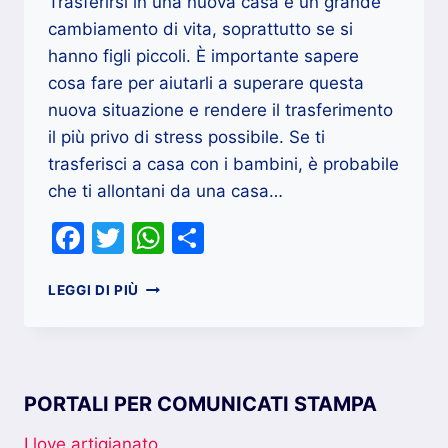
Trasferirsi in una nuova casa è un grande
cambiamento di vita, soprattutto se si
hanno figli piccoli. È importante sapere
cosa fare per aiutarli a superare questa
nuova situazione e rendere il trasferimento
il più privo di stress possibile. Se ti
trasferisci a casa con i bambini, è probabile
che ti allontani da una casa…
Facebook
Twitter
WhatsApp
Condividi
BAMBINI
LEGGI DI PIÙ
E
TRASLOCO
,
10
CONSIGLI
PORTALI PER COMUNICATI STAMPA
PER
AIUTARLI
I love artigianato