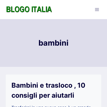
Salta
al
contenuto
bambini
Bambini e trasloco , 10
consigli per aiutarli