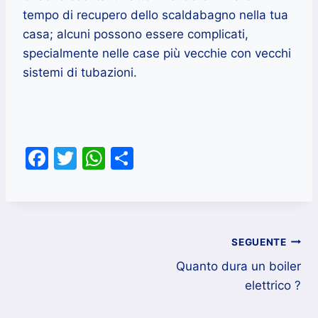
tempo di recupero dello scaldabagno nella tua
casa; alcuni possono essere complicati,
specialmente nelle case più vecchie con vecchi
sistemi di tubazioni.
F
T
W
C
a
w
h
o
c
itt
at
n
e
er
s
di
Navigazione
b
A
vi
SEGUENTE
o
p
di
Quanto dura un boiler
articoli
elettrico ?
o
p
k