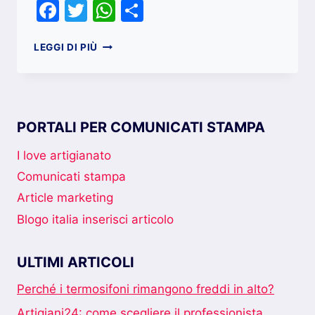
Facebook
Twitter
WhatsApp
Condividi
PERCHÉ
LEGGI DI PIÙ
GIRARE
UN
VIDEO
SULLA
TUA
PORTALI PER COMUNICATI STAMPA
AZIENDA
I love artigianato
Comunicati stampa
Article marketing
Blogo italia inserisci articolo
ULTIMI ARTICOLI
Perché i termosifoni rimangono freddi in alto?
Artigiani24: come scegliere il professionista