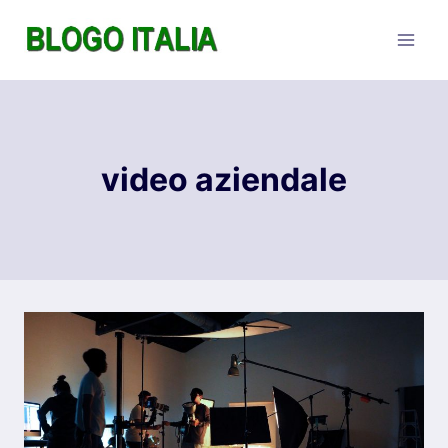
Salta
al
contenuto
video aziendale