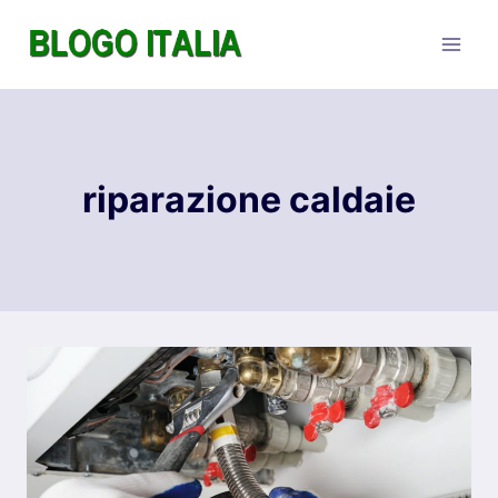
Salta
al
contenuto
riparazione caldaie