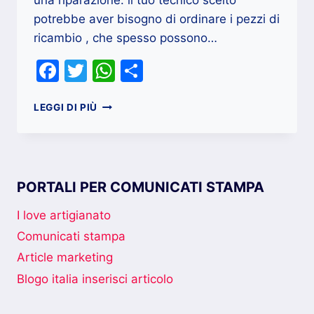
una riparazione: il tuo tecnico scelto
potrebbe aver bisogno di ordinare i pezzi di
ricambio , che spesso possono…
Facebook
Twitter
WhatsApp
Condividi
ASPETTANDO
LEGGI DI PIÙ
LA
RIPARAZIONI
DELLA
CALDAIA
?
PORTALI PER COMUNICATI STAMPA
5
PASSAGGI
I love artigianato
PER
Comunicati stampa
LA
PREPARAZIONE
Article marketing
Blogo italia inserisci articolo