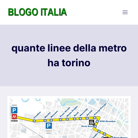
Salta
al
contenuto
quante linee della metro
ha torino