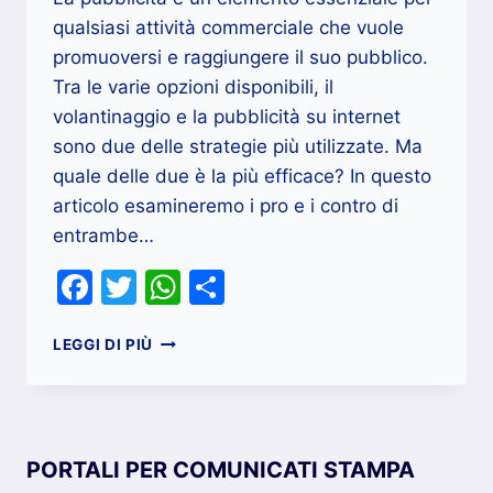
qualsiasi attività commerciale che vuole
promuoversi e raggiungere il suo pubblico.
Tra le varie opzioni disponibili, il
volantinaggio e la pubblicità su internet
sono due delle strategie più utilizzate. Ma
quale delle due è la più efficace? In questo
articolo esamineremo i pro e i contro di
entrambe…
Facebook
Twitter
WhatsApp
Condividi
PUBBLICITÀ
LEGGI DI PIÙ
SU
INTERNET
O
VOLANTINI
,
PORTALI PER COMUNICATI STAMPA
QUALE