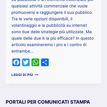
qualsiasi attività commerciale che vuole
promuoversi e raggiungere il suo pubblico.
Tra le varie opzioni disponibili, il
volantinaggio e la pubblicità su internet
sono due delle strategie più utilizzate. Ma
quale delle due è la più efficace? In questo
articolo esamineremo i pro e i contro di
entrambe…
Facebook
Twitter
WhatsApp
Condividi
PUBBLICITÀ
LEGGI DI PIÙ
SU
INTERNET
O
VOLANTINI
,
PORTALI PER COMUNICATI STAMPA
QUALE