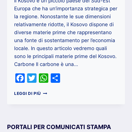
Il Kosovo è un piccolo paese del Sud-Est
Europa che ha un’importanza strategica per
la regione. Nonostante le sue dimensioni
relativamente ridotte, il Kosovo dispone di
diverse materie prime che rappresentano
una fonte di sostentamento per l’economia
locale. In questo articolo vedremo quali
sono le principali materie prime del Kosovo.
Carbone Il carbone è una…
Facebook
Twitter
WhatsApp
Condividi
QUALI
LEGGI DI PIÙ
SONO
LE
MATERIE
PRIME
DEL
PORTALI PER COMUNICATI STAMPA
KOSOVO