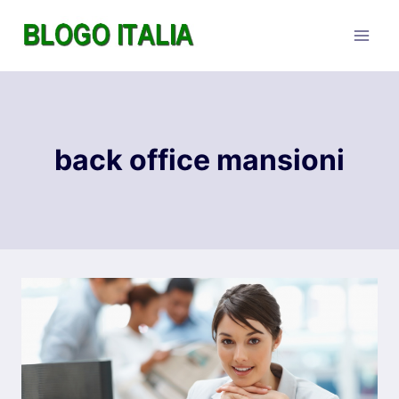
Salta
al
contenuto
back office mansioni