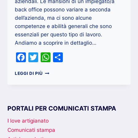
aziendali. Le mansioni di un impiegato/a
back office possono variare a seconda
dell’azienda, ma ci sono alcune
competenze e abilità generali che sono
essenziali per questo tipo di lavoro.
Andiamo a scoprire in dettaglio…
Facebook
Twitter
WhatsApp
Condividi
QUALI
LEGGI DI PIÙ
MANSIONI
DEVE
AVERE
UNA/UN
BACK
PORTALI PER COMUNICATI STAMPA
OFFICE
?
I love artigianato
Comunicati stampa