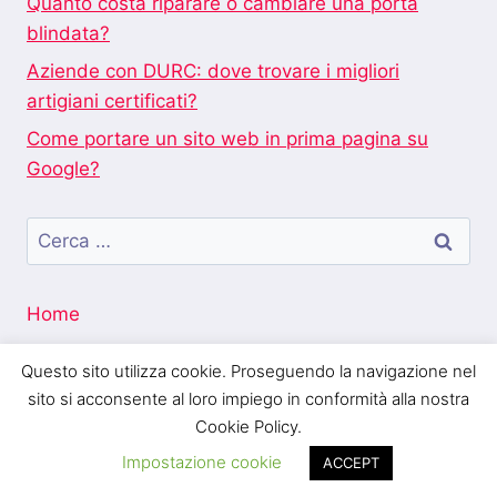
Quanto costa riparare o cambiare una porta
blindata?
Aziende con DURC: dove trovare i migliori
artigiani certificati?
Come portare un sito web in prima pagina su
Google?
Ricerca
per:
Home
Questo sito utilizza cookie. Proseguendo la navigazione nel
sito si acconsente al loro impiego in conformità alla nostra
Cookie Policy.
Blogo Italia
Impostazione cookie
ACCEPT