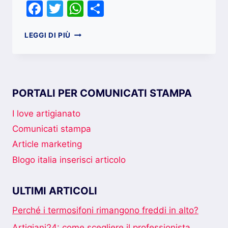
Facebook
Twitter
WhatsApp
Condividi
LE
LEGGI DI PIÙ
ATTIVITÀ
STAGIONALI
NEL
NORD
ITALIA
PORTALI PER COMUNICATI STAMPA
I love artigianato
Comunicati stampa
Article marketing
Blogo italia inserisci articolo
ULTIMI ARTICOLI
Perché i termosifoni rimangono freddi in alto?
Artigiani24: come scegliere il professionista