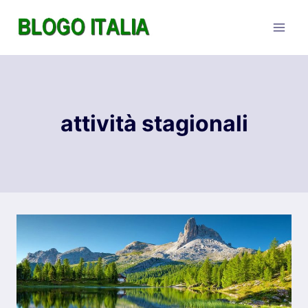
Salta
al
contenuto
attività stagionali